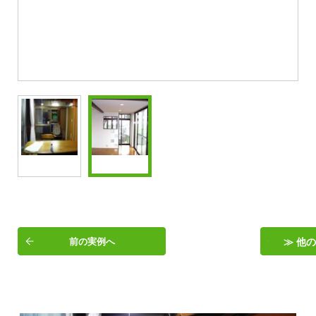
前の実例へ
≫ 他